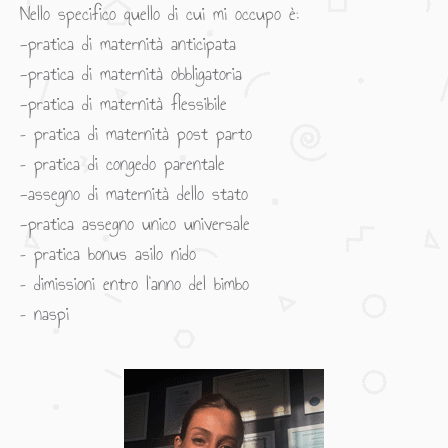
Nello specifico quello di cui mi occupo è:
-pratica di maternità anticipata
-pratica di maternità obbligatoria
-pratica di maternità flessibile
– pratica di maternità post parto
– pratica di congedo parentale
-assegno di maternità dello stato
-pratica assegno unico universale
– pratica bonus asilo nido
– dimissioni entro l’anno del bimbo
– naspi