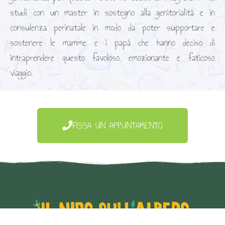
studi con un master in sostegno alla genitorialità e in
consulenza perinatale in modo da poter supportare e
sostenere le mamme e i papà che hanno deciso di
intraprendere questo favoloso, emozionante e faticoso
viaggio.
FISSA UN APPUNTAMENTO