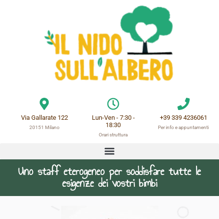
Via Gallarate 122
Lun-Ven - 7:30 -
+39 339 4236061
18:30
20151 Milano
Per info e appuntamenti
Orari struttura
Il Nostro Staff
Uno staff eterogeneo per soddisfare tutte le
esigenze dei vostri bimbi