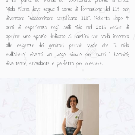
a far parte del mondo del volontariato presso la Croce
Viola Milano, dove segue il corso di formazione del 118 per
diventare ”soccorritore certificato 118”. Roberta dopo 4
anni di esperienza negli asili nido nel 2015 decide di
aprirne uno spazio dedicato ai bambini che vada incontro
alle esigenze dei genitori, perchè vuole che “il nido
sull’albero” diventi un luogo sicuro per tutti i bambini;
divertente, stimolante e perfetto per crescere.