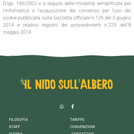
D.lgs. 196/2003 e a seguito delle modalità semplificate per
l’informativa e l’acquisizione del consenso per l’uso dei
cookie pubblicata sulla Gazzetta Ufficiale n.126 del 3 giugno
2014 e relativo registro dei provvedimenti n.229 dell’8
maggio 2014.
FILOSOFIA
TARIFFE
STAFF
CONVENZIONI
CUCINA
CONTATTACI