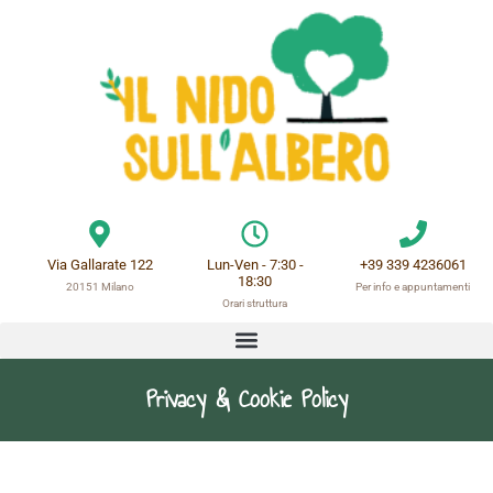
Via Gallarate 122
Lun-Ven - 7:30 -
+39 339 4236061
18:30
20151 Milano
Per info e appuntamenti
Orari struttura
Privacy e Cookie Policy
Privacy & Cookie Policy